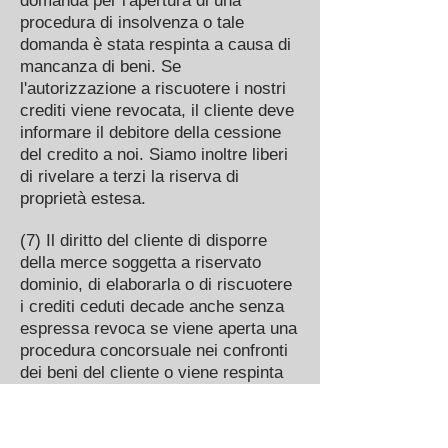
domanda per l'apertura di una
procedura di insolvenza o tale
domanda è stata respinta a causa di
mancanza di beni. Se
l'autorizzazione a riscuotere i nostri
crediti viene revocata, il cliente deve
informare il debitore della cessione
del credito a noi. Siamo inoltre liberi
di rivelare a terzi la riserva di
proprietà estesa.
(7) Il diritto del cliente di disporre
della merce soggetta a riservato
dominio, di elaborarla o di riscuotere
i crediti ceduti decade anche senza
espressa revoca se viene aperta una
procedura concorsuale nei confronti
dei beni del cliente o viene respinta
per insufficienza patrimoniale, se i
pagamenti sono sospesi, se il cliente
o un terzo presenta istanza di