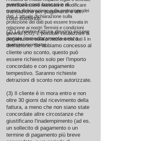
eventuali costi bancari e di
potrebbe essere necessario modificare
questa dichiarazione sulla protezione dei
transazione per pagamenti e altri
dati. L'attuale dichiarazione sulla
costi sostenuti.
protezione dei dati può essere trovata in
relazione ai nostri Termini e condizioni
(2) Le nostre fatture devono essere
generali (CG). È possibile visualizzare la
pagate immediatamente senza
dichiarazione sulla protezione dei dati lì in
qualsiasi momento.
detrazione. Se abbiamo concesso al
cliente uno sconto, questo può
essere richiesto solo per l'importo
concordato e con pagamento
tempestivo. Saranno richieste
detrazioni di sconto non autorizzate.
(3) Il cliente è in mora entro e non
oltre 30 giorni dal ricevimento della
fattura, a meno che non siano state
concordate altre circostanze che
giustificano l'inadempimento (ad es.
un sollecito di pagamento o un
termine di pagamento più breve