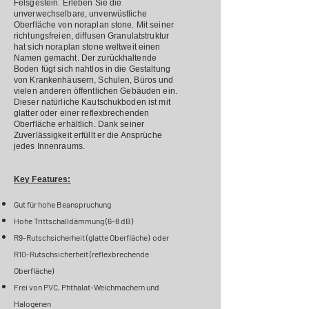
Felsgestein. Erleben Sie die
unverwechselbare, unverwüstliche
Oberfläche von noraplan stone. Mit seiner
richtungsfreien, diffusen Granulatstruktur
hat sich noraplan stone weltweit einen
Namen gemacht. Der zurückhaltende
Boden fügt sich nahtlos in die Gestaltung
von Krankenhäusern, Schulen, Büros und
vielen anderen öffentlichen Gebäuden ein.
Dieser natürliche Kautschukboden ist mit
glatter oder einer reflexbrechenden
Oberfläche erhältlich. Dank seiner
Zuverlässigkeit erfüllt er die Ansprüche
jedes Innenraums.
Key Features:
Gut für hohe Beanspruchung
Hohe Trittschalldämmung (6-8
dB)
R9-Rutschsicherheit (glatte Oberfläche) oder
R10-Rutschsicherheit (reflexbrechende
Oberfläche)
Frei von PVC, Phthalat-Weichmachern und
Halogenen